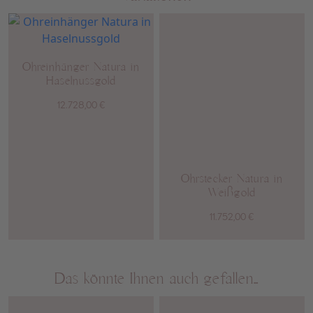
Ohreinhänger Natura in
Haselnussgold
12.728,00
€
Ohrstecker Natura in
Weißgold
11.752,00
€
Das könnte Ihnen auch gefallen…