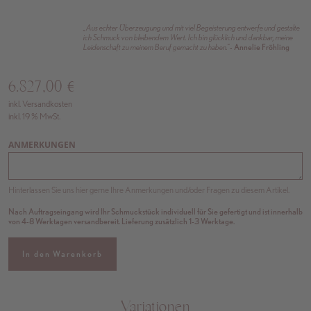
„Aus echter Überzeugung und mit viel Begeisterung entwerfe und gestalte
ich Schmuck von bleibendem Wert. Ich bin glücklich und dankbar, meine
Leidenschaft zu meinem Beruf gemacht zu haben.”
- Annelie Fröhling
6.827,00
€
inkl. Versandkosten
inkl. 19 % MwSt.
ANMERKUNGEN
Hinterlassen Sie uns hier gerne Ihre Anmerkungen und/oder Fragen zu diesem Artikel.
Nach Auftragseingang wird Ihr Schmuckstück individuell für Sie gefertigt und ist innerhalb
von 4-8 Werktagen versandbereit. Lieferung zusätzlich 1-3 Werktage.
In den Warenkorb
Variationen