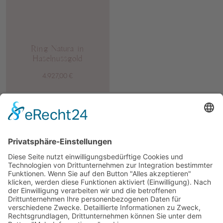
Ring Natura in
Haselnussgold
4.927,00
€
IMPRESSUM
DATENSCHUTZ