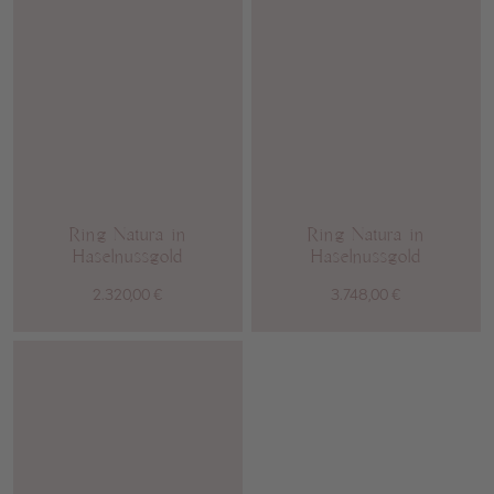
Ring Natura in
Ring Natura in
Haselnussgold
Haselnussgold
2.320,00
€
3.748,00
€