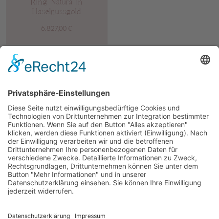
Ring Natura in
Haselnussgold
6.827,00
€
IMPRESSUM
DATENSCHUTZ
DOWNLOADS
AGB
ZAHLUNG & VERSAND