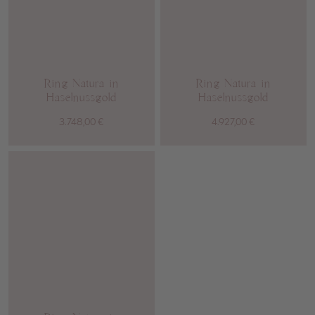
Ring Natura in
Ring Natura in
Haselnussgold
Haselnussgold
3.748,00
€
4.927,00
€