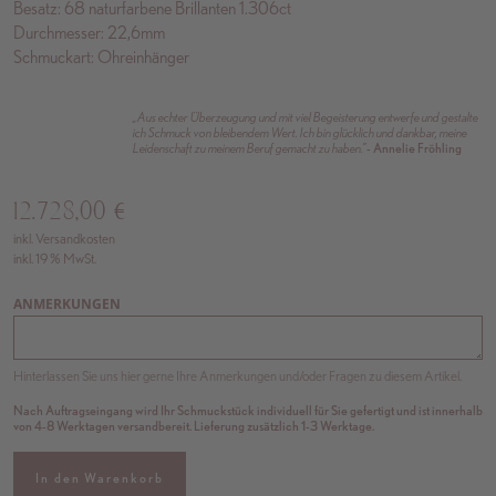
Besatz: 68 naturfarbene Brillanten 1.306ct
Durchmesser: 22,6mm
Schmuckart: Ohreinhänger
„Aus echter Überzeugung und mit viel Begeisterung entwerfe und gestalte
ich Schmuck von bleibendem Wert. Ich bin glücklich und dankbar, meine
Leidenschaft zu meinem Beruf gemacht zu haben.”
- Annelie Fröhling
12.728,00
€
inkl. Versandkosten
inkl. 19 % MwSt.
ANMERKUNGEN
Hinterlassen Sie uns hier gerne Ihre Anmerkungen und/oder Fragen zu diesem Artikel.
Nach Auftragseingang wird Ihr Schmuckstück individuell für Sie gefertigt und ist innerhalb
von 4-8 Werktagen versandbereit. Lieferung zusätzlich 1-3 Werktage.
In den Warenkorb