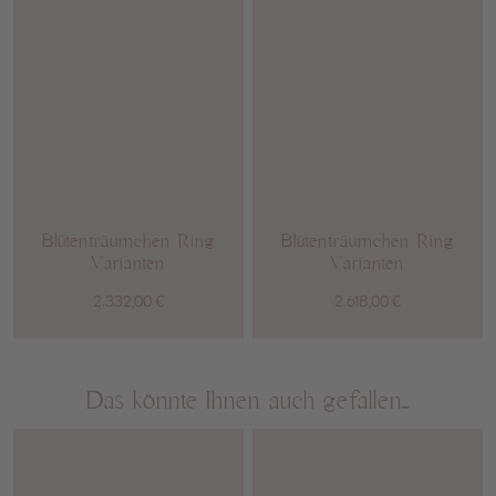
Blütenträumchen Ring
Blütenträumchen Ring
Varianten
Varianten
2.332,00
€
2.618,00
€
Das könnte Ihnen auch gefallen…