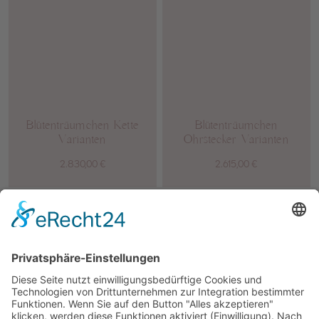
Blütenträumchen Kette
Blütenträumchen
Varianten
Ohrstecker Varianten
2.830,00
€
2.615,00
€