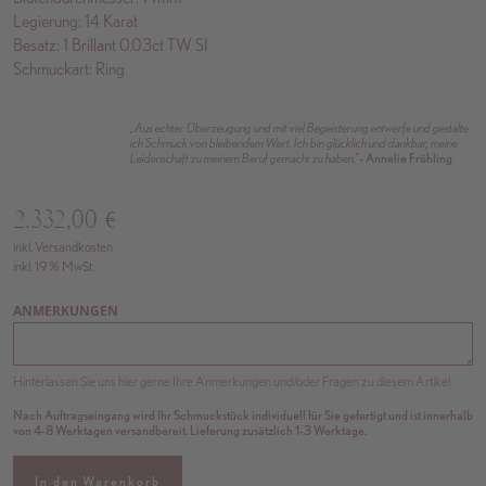
Legierung: 14 Karat
Besatz: 1 Brillant 0.03ct TW SI
Schmuckart: Ring
„Aus echter Überzeugung und mit viel Begeisterung entwerfe und gestalte
ich Schmuck von bleibendem Wert. Ich bin glücklich und dankbar, meine
Leidenschaft zu meinem Beruf gemacht zu haben.”
- Annelie Fröhling
2.332,00
€
inkl. Versandkosten
inkl. 19 % MwSt.
ANMERKUNGEN
Hinterlassen Sie uns hier gerne Ihre Anmerkungen und/oder Fragen zu diesem Artikel.
Nach Auftragseingang wird Ihr Schmuckstück individuell für Sie gefertigt und ist innerhalb
von 4-8 Werktagen versandbereit. Lieferung zusätzlich 1-3 Werktage.
In den Warenkorb