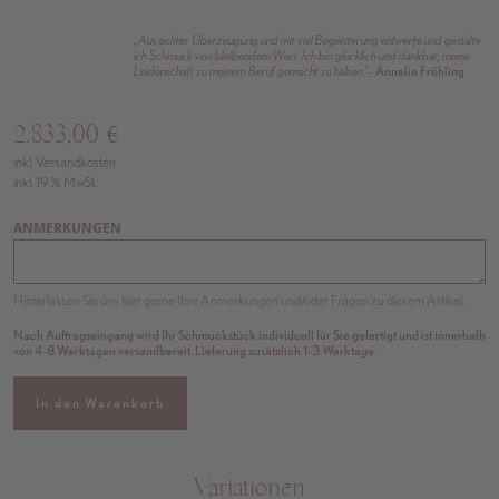
„Aus echter Überzeugung und mit viel Begeisterung entwerfe und gestalte
ich Schmuck von bleibendem Wert. Ich bin glücklich und dankbar, meine
Leidenschaft zu meinem Beruf gemacht zu haben.”
- Annelie Fröhling
2.833,00
€
inkl. Versandkosten
inkl. 19 % MwSt.
ANMERKUNGEN
Hinterlassen Sie uns hier gerne Ihre Anmerkungen und/oder Fragen zu diesem Artikel.
Nach Auftragseingang wird Ihr Schmuckstück individuell für Sie gefertigt und ist innerhalb
von 4-8 Werktagen versandbereit. Lieferung zusätzlich 1-3 Werktage.
In den Warenkorb
Variationen