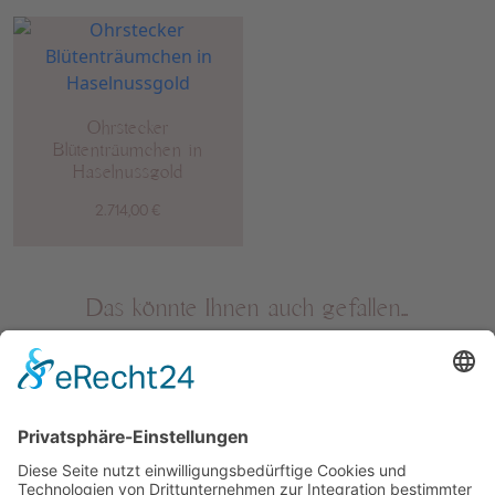
Ohrstecker
Blütenträumchen in
Haselnussgold
2.714,00
€
Das könnte Ihnen auch gefallen…