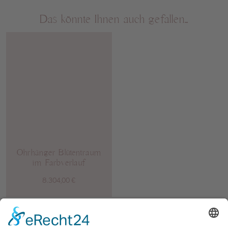
Das könnte Ihnen auch gefallen…
Ohrhänger Blütentraum
im Farbverlauf
8.304,00
€