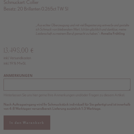
Schmuckart: Collier
Besatz: 20 Brillanten 0.265ct TW SI
„Aus echter Überzeugung und mit viel Begeisterung entwerfe und gestalte
ich Schmuck von bleibendem Wert. Ich bin glücklich und dankbar, meine
Leidenschaft zu meinem Beruf gemacht zu haben.”
- Annelie Fröhling
13.498,00
€
inkl. Versandkosten
inkl. 19 % MwSt.
ANMERKUNGEN
Hinterlassen Sie uns hier gerne Ihre Anmerkungen und/oder Fragen zu diesem Artikel.
Nach Auftragseingang wird Ihr Schmuckstück individuell für Sie gefertigt und ist innerhalb
von 4-8 Werktagen versandbereit. Lieferung zusätzlich 1-3 Werktage.
In den Warenkorb