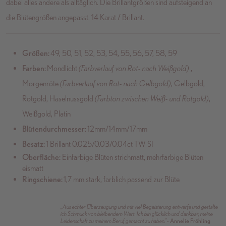
dabei alles andere als alltäglich. Die Brillantgrößen sind aufsteigend an
die Blütengrößen angepasst. 14 Karat / Brillant.
Größen:
49, 50, 51, 52, 53, 54, 55, 56, 57, 58, 59
Farben:
Mondlicht
(Farbverlauf von Rot- nach Weißgold)
,
Morgenröte
(Farbverlauf von Rot- nach Gelbgold)
, Gelbgold,
Rotgold, Haselnussgold
(Farbton zwischen Weiß- und Rotgold)
,
Weißgold, Platin
Blütendurchmesser:
12mm/14mm/17mm
Besatz:
1 Brillant 0.025/0.03/0.04ct TW SI
Oberfläche:
Einfarbige Blüten strichmatt, mehrfarbige Blüten
eismatt
Ringschiene:
1,7 mm stark, farblich passend zur Blüte
„Aus echter Überzeugung und mit viel Begeisterung entwerfe und gestalte
ich Schmuck von bleibendem Wert. Ich bin glücklich und dankbar, meine
Leidenschaft zu meinem Beruf gemacht zu haben.”
- Annelie Fröhling