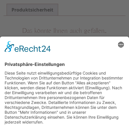
Produktsicherheit
Das könnte Ihnen auch gefallen…
IMPRESSUM
DATENSCHUTZ
DOWNLOADS
AGB