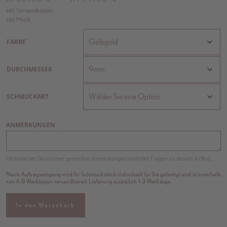
inkl. Versandkosten
inkl. MwSt.
FARBE
DURCHMESSER
SCHMUCKART
ANMERKUNGEN
Hinterlassen Sie uns hier gerne Ihre Anmerkungen und/oder Fragen zu diesem Artikel.
Nach Auftragseingang wird Ihr Schmuckstück individuell für Sie gefertigt und ist innerhalb
von 4-8 Werktagen versandbereit. Lieferung zusätzlich 1-3 Werktage.
In den Warenkorb