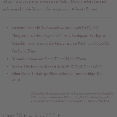
Alltag – und dabei alles andere als alltäglich. Die Brillantgrößen sind
aufsteigend an die Blütengrößen angepasst. 14 Karat / Brillant.
Farben:
Mondlicht
(Farbverlauf von Rot- nach Weißgold)
,
Morgenröte
(Farbverlauf von Rot- nach Gelbgold)
, Gelbgold,
Rotgold, Haselnussgold
(Farbton zwischen Weiß- und Rotgold)
,
Weißgold, Platin
Blütendurchmesser:
9mm/12mm/14mm/17mm
Besatz:
1 Brillant pro Blüte 0.01/0.025/0.03/0.04ct TW SI
Oberfläche:
Einfarbige Blüten strichmatt, mehrfarbige Blüten
eismatt
„Aus echter Überzeugung und mit viel Begeisterung entwerfe und gestalte
ich Schmuck von bleibendem Wert. Ich bin glücklich und dankbar, meine
Leidenschaft zu meinem Beruf gemacht zu haben.”
- Annelie Fröhling
1.566,00
€
–
4.777,00
€